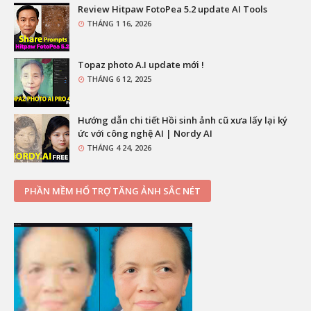
Review Hitpaw FotoPea 5.2 update AI Tools
THÁNG 1 16, 2026
Topaz photo A.I update mới !
THÁNG 6 12, 2025
Hướng dẫn chi tiết Hồi sinh ảnh cũ xưa lấy lại ký
ức với công nghệ AI | Nordy AI
THÁNG 4 24, 2026
PHẦN MỀM HỔ TRỢ TĂNG ẢNH SẮC NÉT