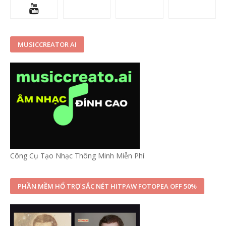
MUSICCREATOR AI
Công Cụ Tạo Nhạc Thông Minh Miễn Phí
PHẦN MỀM HỔ TRỢ SẮC NÉT HITPAW FOTOPEA OFF 50%