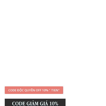
CODE ĐỘC QUYỀN OFF 10% " TIEN"