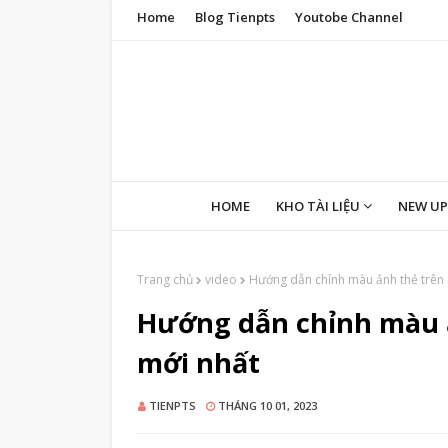
Home
Blog Tienpts
Youtobe Channel
HOME
KHO TÀI LIỆU
NEW U
Trang chủ
video
Hướng dẫn chỉnh màu ảnh thẻ trên
Hướng dẫn chỉnh màu 
mới nhất
TIENPTS
THÁNG 10 01, 2023