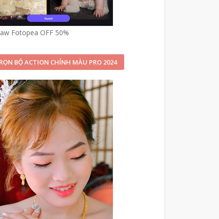
paw Fotopea OFF 50%
RỌN BỘ ACTION CHỈNH MÀU PRO 2024