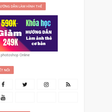
ƯỚNG DẪN LÀM HÌNH THẺ
 photoshop Online
ẾT NỐI