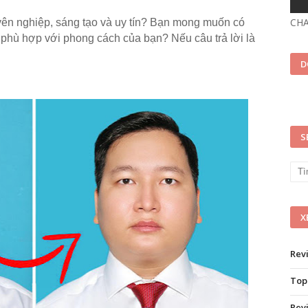
CH
yên nghiệp, sáng tạo và uy tín? Bạn mong muốn có
phù hợp với phong cách của bạn? Nếu câu trả lời là
D
S
X
Rev
Top
Rev