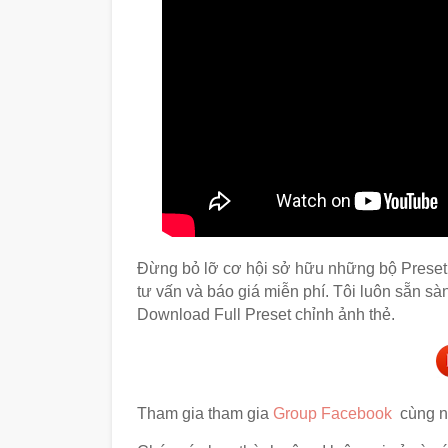
Đừng bỏ lỡ cơ hội sở hữu những bộ Preset 
tư vấn và báo giá miễn phí. Tôi luôn sẵn s
Download Full Preset chỉnh ảnh thẻ.
Tham gia tham gia
Group Facebook
cùng n