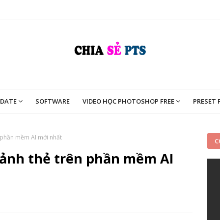
PDATE
SOFTWARE
VIDEO HỌC PHOTOSHOP FREE
PRESET 
 phần mềm AI mới nhất
C
ảnh thẻ trên phần mềm AI