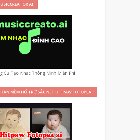
USICCREATOR AI
g Cụ Tạo Nhạc Thông Minh Miễn Phí
PHẦN MỀM HỔ TRỢ SẮC NÉT HITPAW FOTOPEA
OFF 50%