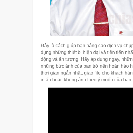
Đây là cách giúp bạn nâng cao dịch vụ chụp
dụng những thiết bị hiện đại và tiên tiến 
động và ấn tượng. Hãy áp dụng ngay, nhữ
những bức ảnh của bạn trở nên hoàn hảo 
thời gian ngắn nhất, giao file cho khách h
in ấn hoặc khung ảnh theo ý muốn của bạn.