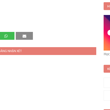
H
ĐĂNG NHẬN XÉT
Học
K