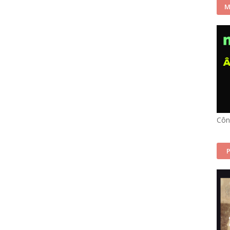
M
Côn