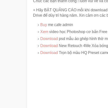
Chúc các bạn thành công ! luôn vui vẻ và c
+ Hãy BẬT QUẢNG CÁO mỗi khi download tài
Drive để dùy trì hàng năm. Xin cảm ơn các 
Buy
me cafe admin
Xem
video học Photoshop cơ bản Free
Download
psd mẫu áo ghép hình thờ m
Download
New Retouch 4Me Xóa bóng
Download
Trọn bộ màu HQ Preset came