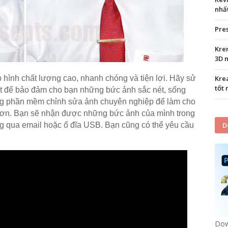
nhấ
Pre
Kre
3D m
 hình chất lượng cao, nhanh chóng và tiện lợi. Hãy sử
Kre
tốt 
nhất để bảo đảm cho bạn những bức ảnh sắc nét, sống
ng phần mềm chỉnh sửa ảnh chuyên nghiệp để làm cho
hơn. Bạn sẽ nhận được những bức ảnh của mình trong
àng qua email hoặc ổ đĩa USB. Bạn cũng có thể yêu cầu
D
Dow