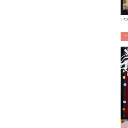
Hit
T