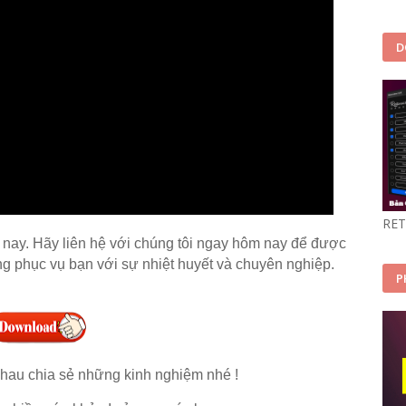
D
RET
nay. Hãy liên hệ với chúng tôi ngay hôm nay để được
àng phục vụ bạn với sự nhiệt huyết và chuyên nghiệp.
P
hau chia sẻ những kinh nghiệm nhé !