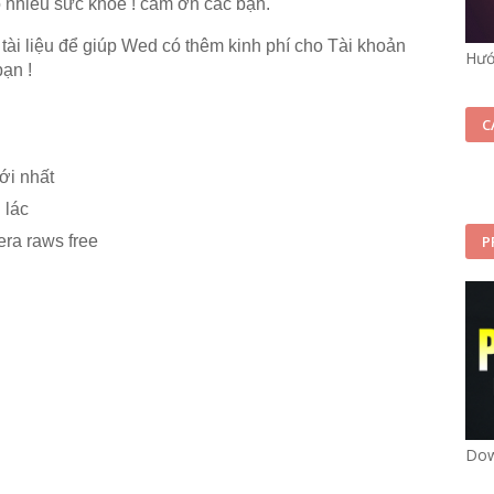
ó nhiều sức khỏe ! cảm ơn các bạn.
 liệu để giúp Wed có thêm kinh phí cho Tài khoản
Hướ
bạn !
C
ới nhất
 lác
ra raws free
P
Dow