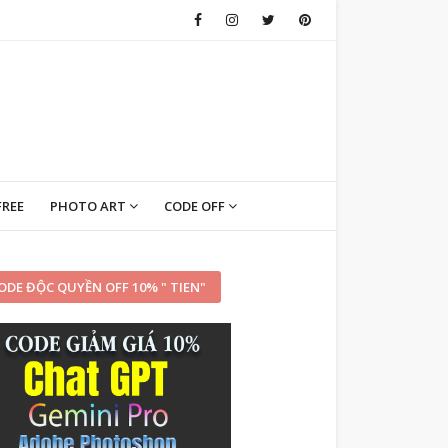
FREE
PHOTO ART
CODE OFF
ODE ĐỘC QUYỀN OFF 10% " TIEN"