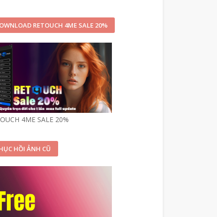
OWNLOAD RETOUCH 4ME SALE 20%
OUCH 4ME SALE 20%
HỤC HỒI ẢNH CŨ