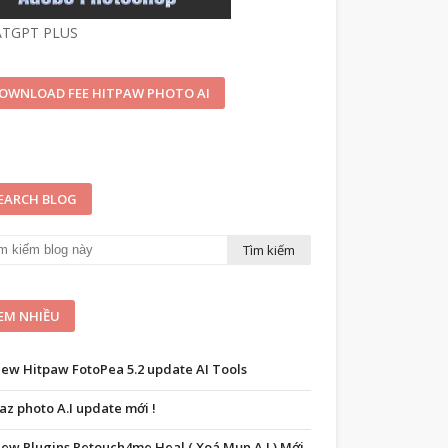
ATGPT PLUS
OWNLOAD FEE HITPAW PHOTO AI
EARCH BLOG
EM NHIỀU
iew Hitpaw FotoPea 5.2 update AI Tools
az photo A.I update mới !
iew Plugins Retouch4me Heal ( Xoá Mụn A.I ) Mới